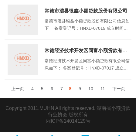
市临澧县安福镇迎宾路社区居委会迎宾中路39
9号
常德市澧县银鑫小额贷款股份有限公司
常德市澧县银鑫小额贷款股份有限公司信息如
下： 备案登记号：HNXD-07015 成立时间：2
010/6/1 注册资本（万元）：6000 地址：湖
南省常德市澧县澧阳街道办事处水德庙居委会
人民路500号新华大厦2301室
常德经济技术开发区同富小额贷款有限公司
常德经济技术开发区同富小额贷款有限公司信
息如下： 备案登记号：HNXD-07017 成立时
间：2022/8/8 注册资本（万元）：5000 地
址：常德经济技术开发区富山路德源康城3号
上一页
4
5
6
7
8
9
10
11
下一页
楼113号
Copyright 2011.MUHN All rights reserved. 湖南省小额贷款
行业协会 版权所有
湘ICP备14014129号