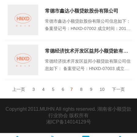
省常德市柳叶湖旅游度假区柳叶湖街道万寿社
区月亮大道666号常德财富中心C栋1层
常德市鑫达小额贷款股份有限公司
常德市鑫达小额贷款股份有限公司信息如下：
备案登记号：HNXD-07002 成立时间：2012/
6/26 注册资本（万元）：10000 地址：湖南
省常德市西洞庭管理区鑫湖缘时代广场商业1
号楼（农村信用社）
常德经济技术开发区益邦小额贷款有限公司
常德经济技术开发区益邦小额贷款有限公司信
息如下： 备案登记号：HNXD-07003 成立时
间：2012/10/30 注册资本（万元）：8000 地
址：常德经济技术开发区德山镇德山大道515
上一页
3
4
5
6
7
8
9
10
下一页
号
Copyright 2011.MUHN All rights reserved. 湖南省小额贷款
行业协会 版权所有
湘ICP备14014129号