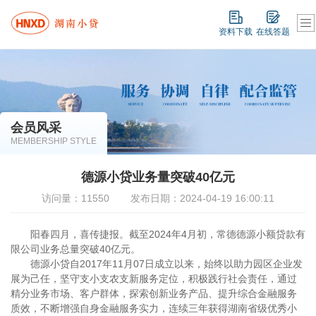
资料下载
在线答题
会员风采
MEMBERSHIP STYLE
德源小贷业务量突破40亿元
访问量：11550
发布日期：2024-04-19 16:00:11
阳春四月，喜传捷报。
截至
2024年4月
初
，常德德源小额贷款有
限公司业务总量突破
40亿元
。
德源小贷自
2017年11月07日成立以来，始终以助力园区企业
发
展为己任，坚守支小支农支新服务定位，积极践行社会责任，通过
精分业务市场、客户群体，探索创新业务产品、提升综合金融服务
质效，不断增强自身金融服务实力，连续三年获得湖南省级优秀小