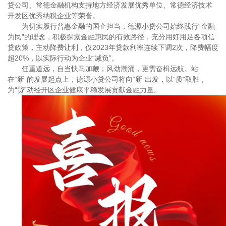
贷公司、常德金融机构支持地方经济发展优秀单位、常德经济技术
开发区优秀纳税企业等荣誉。
为切实履行普惠金融的国企担当，德源小贷公司始终践行
“金融
为民”的理念，积极探索金融惠民的有效路径，充分用好用足各项信
贷政策，主动降费让利，仅
2023年贷款利率连续下调2次，降费幅度
超20%，以实际行动为企业“减负”。
任重道远，自当快马加鞭；风劲潮涌，更需奋楫远航
。站
在
“新”的发展起点上，
德源小贷公司将
向
“新”出发，以“质”取胜，
为“贷”动经开区企业健康平稳发展贡献金融力量。