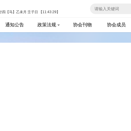
廿四【马】乙未月 壬子日
【
11:43:29
】
通知公告
政策法规
协会刊物
协会成员